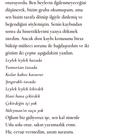
oturuyordu. Ben beylerin ilgilenmeyeceğini 
düşünerek, bizim gruba okumuştum, ama 
sen bizim tarafa dönüp ilgiyle dinlemiş ve 
beğendiğini söylemiştin. Senin kaybından 
sonra da hissettiklerimi yazıya dökmek 
istedim. Ancak dost kaybı konusunu biraz 
büküp mülteci sorunu ile bağdaştırdım ve iki 
gözüm iki çeşme aşağıdakini yazdım.
Leylek leylek havada
Yumurtası tavada
Kızlar kahve kavurur
Şıngıraklı tavada
Leylek leylek lekirdek
Hani bana çekirdek
Çekirdeğin içi yok
Süleyman’ın suçu yok
Oğlum biz gidiyoruz işe, sen kal ninenle
Uslu uslu otur, sakın yaramazlık etme.
Hiç cevap vermedim, astım suratımı.