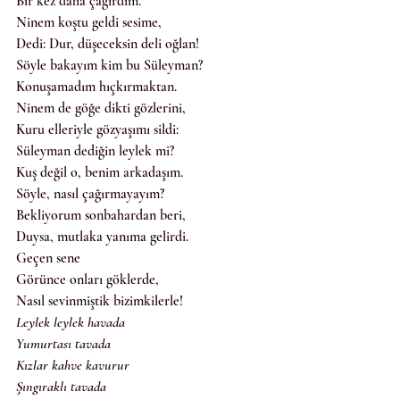
Bir kez daha çağırdım.
Ninem koştu geldi sesime,
Dedi: Dur, düşeceksin deli oğlan!
Söyle bakayım kim bu Süleyman?
Konuşamadım hıçkırmaktan.
Ninem de göğe dikti gözlerini,
Kuru elleriyle gözyaşımı sildi:
Süleyman dediğin leylek mi?
Kuş değil o, benim arkadaşım.
Söyle, nasıl çağırmayayım?
Bekliyorum sonbahardan beri,
Duysa, mutlaka yanıma gelirdi.
Geçen sene
Görünce onları göklerde,
Nasıl sevinmiştik bizimkilerle!
Leylek leylek havada
Yumurtası tavada
Kızlar kahve kavurur
Şıngıraklı tavada