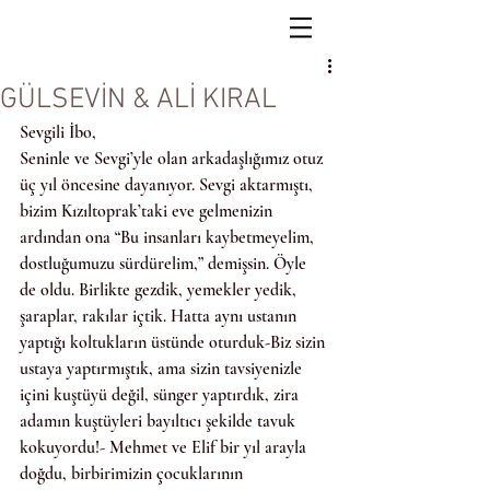
GÜLSEVİN & ALİ KIRAL
Sevgili İbo,
Seninle ve Sevgi’yle olan arkadaşlığımız otuz 
üç yıl öncesine dayanıyor. Sevgi aktarmıştı, 
bizim Kızıltoprak’taki eve gelmenizin 
ardından ona “Bu insanları kaybetmeyelim, 
dostluğumuzu sürdürelim,” demişsin. Öyle 
de oldu. Birlikte gezdik, yemekler yedik, 
şaraplar, rakılar içtik. Hatta aynı ustanın 
yaptığı koltukların üstünde oturduk-Biz sizin 
ustaya yaptırmıştık, ama sizin tavsiyenizle 
içini kuştüyü değil, sünger yaptırdık, zira 
adamın kuştüyleri bayıltıcı şekilde tavuk 
kokuyordu!- Mehmet ve Elif bir yıl arayla 
doğdu, birbirimizin çocuklarının 