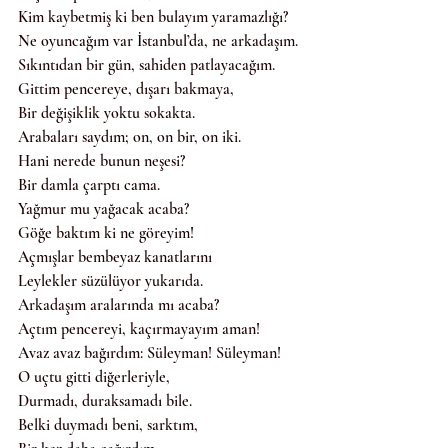
Kim kaybetmiş ki ben bulayım yaramazlığı?
Ne oyuncağım var İstanbul’da, ne arkadaşım.
Sıkıntıdan bir gün, sahiden patlayacağım.
Gittim pencereye, dışarı bakmaya,
Bir değişiklik yoktu sokakta.
Arabaları saydım; on, on bir, on iki.
Hani nerede bunun neşesi?
Bir damla çarptı cama.
Yağmur mu yağacak acaba?
Göğe baktım ki ne göreyim!
Açmışlar bembeyaz kanatlarını
Leylekler süzülüyor yukarıda.
Arkadaşım aralarında mı acaba?
Açtım pencereyi, kaçırmayayım aman!
Avaz avaz bağırdım: Süleyman! Süleyman!
O uçtu gitti diğerleriyle,
Durmadı, duraksamadı bile.
Belki duymadı beni, sarktım,