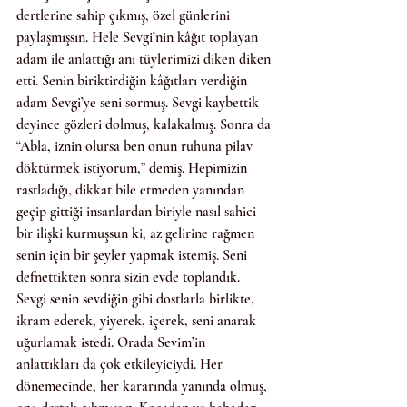
dertlerine sahip çıkmış, özel günlerini 
paylaşmışsın. Hele Sevgi’nin kâğıt toplayan 
adam ile anlattığı anı tüylerimizi diken diken 
etti. Senin biriktirdiğin kâğıtları verdiğin 
adam Sevgi’ye seni sormuş. Sevgi kaybettik 
deyince gözleri dolmuş, kalakalmış. Sonra da 
“Abla, iznin olursa ben onun ruhuna pilav 
döktürmek istiyorum,” demiş. Hepimizin 
rastladığı, dikkat bile etmeden yanından 
geçip gittiği insanlardan biriyle nasıl sahici 
bir ilişki kurmuşsun ki, az gelirine rağmen 
senin için bir şeyler yapmak istemiş. Seni 
defnettikten sonra sizin evde toplandık. 
Sevgi senin sevdiğin gibi dostlarla birlikte, 
ikram ederek, yiyerek, içerek, seni anarak 
uğurlamak istedi. Orada Sevim’in 
anlattıkları da çok etkileyiciydi. Her 
dönemecinde, her kararında yanında olmuş, 