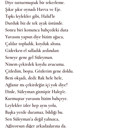
Diye tutturmuştuk bir tekerleme.
Şıkır şıkır oynadı Havva ve Eje.
Tıpkı leylekler gibi, Halid’le
Durduk biz de tek ayak üstünde.
Sonra biri konunca bahçedeki duta
Yuvasını yapsın diye bizim ağaca,
Çalılar topladık, koyduk altına.
Giderken el salladık ardından:
Seneye gene gel Süleyman.
Ninem çekirdek koydu avucuma.
Çitledim, boştu. Gözlerim gene doldu.
Beni okşadı, dedi: Bak hele hele,
Ağlanır mı çekirdeğin içi yok diye?
Dinle, Süleyman gitmiştir Halep’e.
Kurmuştur yuvasını bizim bahçeye.
Leylekler izler hep aynı yolu,
Başka yerde duramaz, bildiği bu.
Sen Süleyman’a değil yalnızca,
Ağlıyorsun diğer arkadaşlarına da.