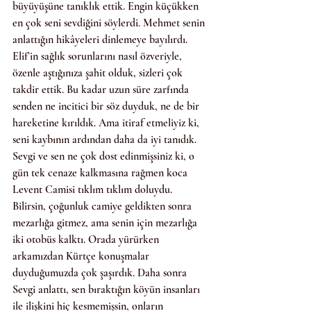
büyüyüşüne tanıklık ettik. Engin küçükken 
en çok seni sevdiğini söylerdi. Mehmet senin 
anlattığın hikâyeleri dinlemeye bayılırdı. 
Elif’in sağlık sorunlarını nasıl özveriyle, 
özenle aştığınıza şahit olduk, sizleri çok 
takdir ettik. Bu kadar uzun süre zarfında 
senden ne incitici bir söz duyduk, ne de bir 
hareketine kırıldık. Ama itiraf etmeliyiz ki, 
seni kaybının ardından daha da iyi tanıdık.
Sevgi ve sen ne çok dost edinmişsiniz ki, o 
gün tek cenaze kalkmasına rağmen koca 
Levent Camisi tıklım tıklım doluydu. 
Bilirsin, çoğunluk camiye geldikten sonra 
mezarlığa gitmez, ama senin için mezarlığa 
iki otobüs kalktı. Orada yürürken 
arkamızdan Kürtçe konuşmalar 
duyduğumuzda çok şaşırdık. Daha sonra 
Sevgi anlattı, sen bıraktığın köyün insanları 
ile ilişkini hiç kesmemişsin, onların 