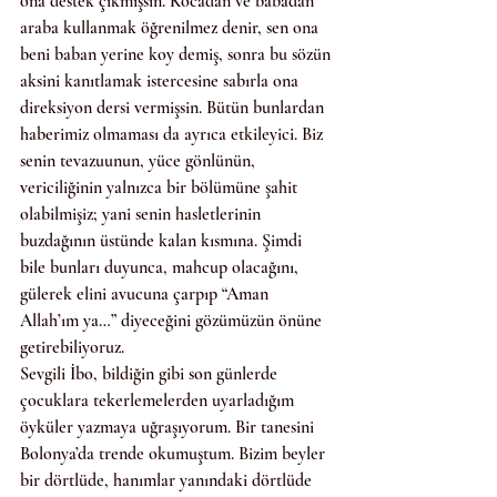
ona destek çıkmışsın. Kocadan ve babadan 
araba kullanmak öğrenilmez denir, sen ona 
beni baban yerine koy demiş, sonra bu sözün 
aksini kanıtlamak istercesine sabırla ona 
direksiyon dersi vermişsin. Bütün bunlardan 
haberimiz olmaması da ayrıca etkileyici. Biz 
senin tevazuunun, yüce gönlünün, 
vericiliğinin yalnızca bir bölümüne şahit 
olabilmişiz; yani senin hasletlerinin 
buzdağının üstünde kalan kısmına. Şimdi 
bile bunları duyunca, mahcup olacağını, 
gülerek elini avucuna çarpıp “Aman 
Allah’ım ya…” diyeceğini gözümüzün önüne 
getirebiliyoruz.
Sevgili İbo, bildiğin gibi son günlerde 
çocuklara tekerlemelerden uyarladığım 
öyküler yazmaya uğraşıyorum. Bir tanesini 
Bolonya’da trende okumuştum. Bizim beyler 
bir dörtlüde, hanımlar yanındaki dörtlüde 